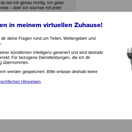
t du bei mir genau richtig. Ich gebe
eiss – aber ich wachse mit jeder
n in meinem virtuellen Zuhause!
 dir deine Fragen rund um Teilen, Weitergeben und
.
ner künstlichen Intelligenz generiert und sind deshalb
rrekt. Für bezogene Dienstleistungen, die ich dir
ung übernommen.
orm werden gespeichert. Bitte erfasse deshalb keine
rechtlichen Hinweisen
.