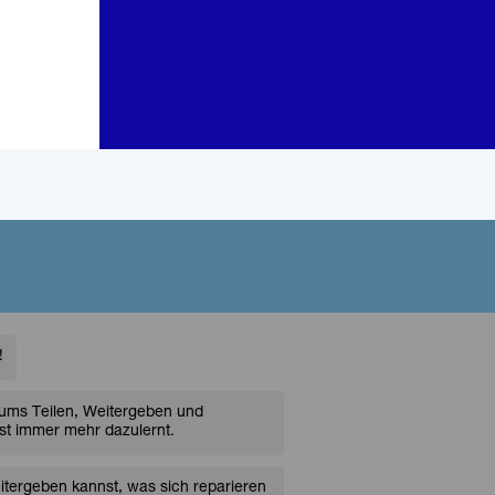
!
d ums Teilen, Weitergeben und
st immer mehr dazulernt.
weitergeben kannst, was sich reparieren