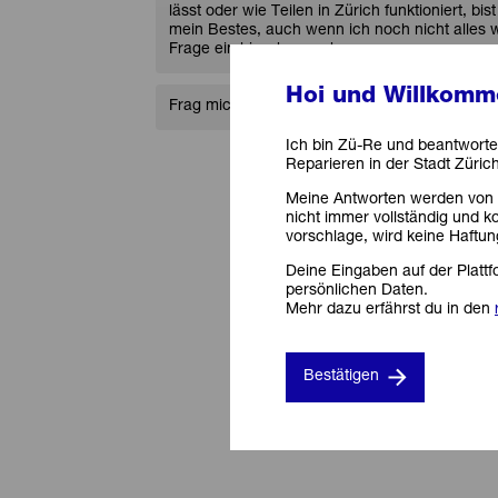
lässt oder wie Teilen in Zürich funktioniert, bis
mein Bestes, auch wenn ich noch nicht alles w
Frage ein bisschen mehr.
Hoi und Willkomme
Frag mich einfach, was dich interessiert!
Ich bin Zü-Re und beantworte
Reparieren in der Stadt Zürich
Meine Antworten werden von ei
nicht immer vollständig und ko
vorschlage, wird keine Haft
Deine Eingaben auf der Plattf
persönlichen Daten.
Mehr dazu erfährst du in den
Bestätigen