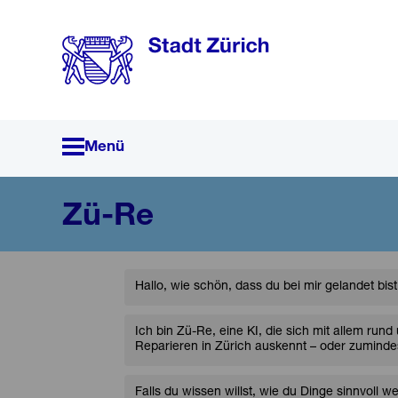
Menü
Zü-Re
Hallo, wie schön, dass du bei mir gelandet bist
Ich bin Zü-Re, eine KI, die sich mit allem run
Reparieren in Zürich auskennt – oder zuminde
Falls du wissen willst, wie du Dinge sinnvoll 